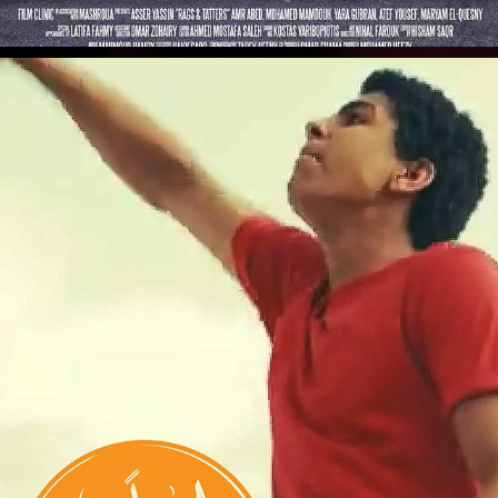
ALWAYS TOGETHER - دايماً مع بعض (SONG- EGYPT 
-2012)
2012