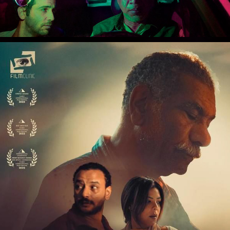
19B - 19ب
2022