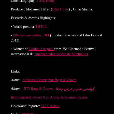
Cinematography:
Tarek Hefny
Producer: Mohamed Hefzy (
Film Clinic
) , Omar Shama.
Festivals & Awards Highlights:
• World premier
TIFF13
•
Official competition BFI
(London International Film Festival
2013)
• Winner of
Golden Antigone
from 35e Cinemed : Festival
international du
cinéma méditerranéen de Montpellier​
Links:
Album:
Stills and Poster from Rags & Tatters
Album:
BTS Rags & Tatters - كواليس تصوير فرش وغطا
Read selected reviews from Arabic international press
Hollywood Reporter
TIFF review